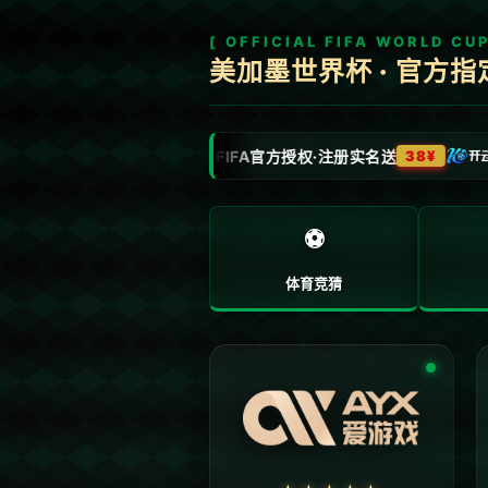
网站首页
公司简介
产品