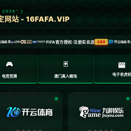
中心
新闻资讯
联系我们