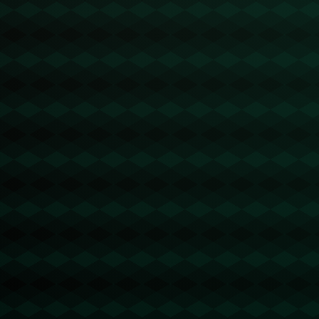
**揭秘“雪上马拉松”：越野滑雪冲刺后为何“躺平”？
越野滑雪，这项被誉为“雪上马拉松”的运动，以
经常可以看到选手们直接躺倒在雪地上，为何越野
在越野滑雪比赛中，选手们必须在短时间内消耗大量
因。滑雪运动是全身运动，双腿不断推进，手臂也
求，有效的氧气输送与肌肉能量转换极为关键。但
**“躺平”现象**不仅是体能消耗的结果，更是
劳而可能引发的昏厥。有专家指出，在高强度运动之
滑雪选手在平常的训练中会特别强调恢复训练，以
还有一些案例中，不同选手的比赛策略也会影响他
好成绩，但在终点线后他躺倒了整整五分钟。事后他