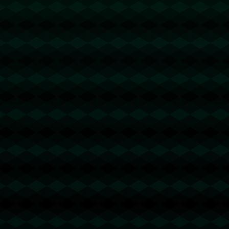
稳健，***利用步伐中的巧妙推进增加了突破性***。面对多尔特的紧
稳命中。这次投篮不仅让观众感受到篮球技术的精妙性，还清晰传递出一
，后仰跳投不仅仅是一项技术，它还是现代篮球进攻体系中的一个重要环
同时，还利用身体对抗在心理层面击溃了多尔特的防守信心。作为一名防