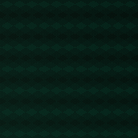
！.
借一次堪称经典的乔丹式后仰跳投，再度让人见识到
分析这场精彩表现，以及后仰跳投在现代篮球中的魅