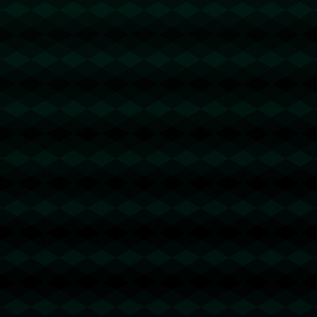
逼防守，卡子哥展现了极高的球商和节奏掌控力。后仰
种强大的心理压迫力。这正是后仰跳投的核心意义：
节。很多明星球员，包括詹姆斯、杜兰特等，都在不
守悍将，多尔特以强度著称，但他在面对卡子哥时，