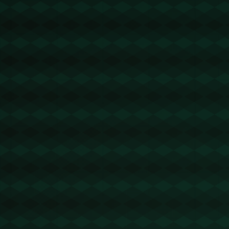
乔
**乔丹式后仰：卡子哥撞飞多尔特唯美后仰，战神卡
近年来，篮球赛场上涌现出了一群极具天赋的年轻
他的超凡实力。这一球不仅巧妙避开了防守，更展
力。
### **卡子哥的高光时刻：乔丹式后仰再现**