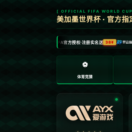
网站首页
公司简介
产品