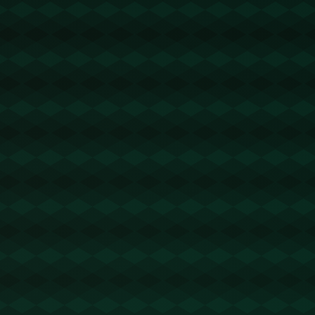
馬德裏0-0皇家社會 維尼修斯屢失良機 皇馬悶平黑
发布时间：2026-02-09
夺冠希望！**
-0战平皇家社会。在这场紧张而激烈的比赛中，**维尼修斯错失多次绝佳
马与巴萨的积分差距也因此进一步拉开。