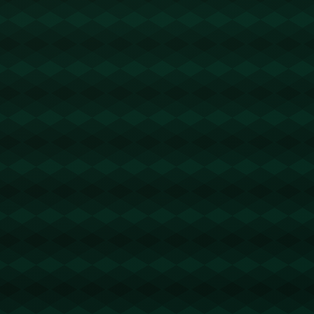
无疑是活跃的进攻点。他凭借出色的速度与盘带能力，多次搅乱皇家社会
的精妙直塞，但射门被对方门将雷米洛封住。随后在下半场，他再次获得单
边对他频频摇头。
射门精准度和冷静头脑的欠缺，使皇马的**进攻效率**陷入低迷。这
要重新调整状态，才能继续扛起球队进攻的大旗。
态。在比赛中，他们展现了稳固的防守体系以及精准的反击。面对豪门皇马
洛联手，多次瓦解皇马的进攻。
和皇马。**这样的一支“黑马”球队，通过硬核的战术执行力与顽强的斗
队伍。
尽管本场未能攻破皇马的大门，但频繁利用边路传中和定位球制造威胁，