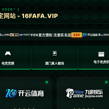
中心
新闻资讯
联系我们