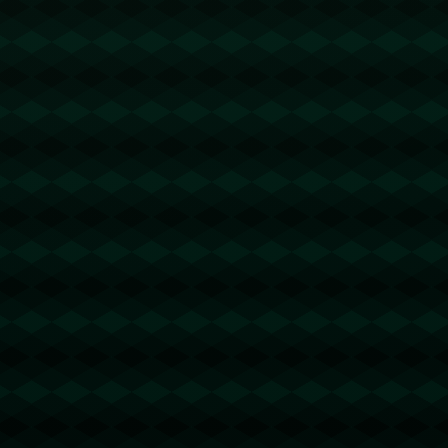
一步拉开差距。截止第19轮，巴萨凭借极其稳定的表现，已遥遥领先皇
低下，与皇家社会一战便是最好的例子。球队的**传统9号缺位问题*
能力。