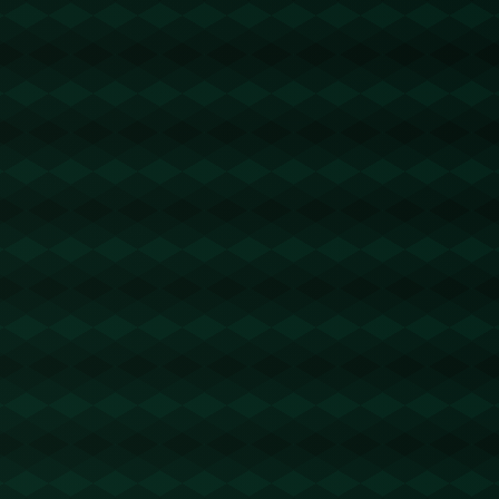
馬爭冠形勢嚴峻！.
得分机会**，让皇家马德里在争冠道路上步履维艰。