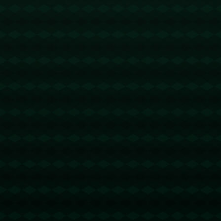
在比賽下半段，比利亞雷亞爾曾數次創造出接近破門的
良機，顯示出他們在控球和進攻端的高效配合。第74分
鐘，他們通過一次禁區內的混戰，由**特里蓬操刀遠射
完成反超**，讓現場頓時陷入驚嘆。
---