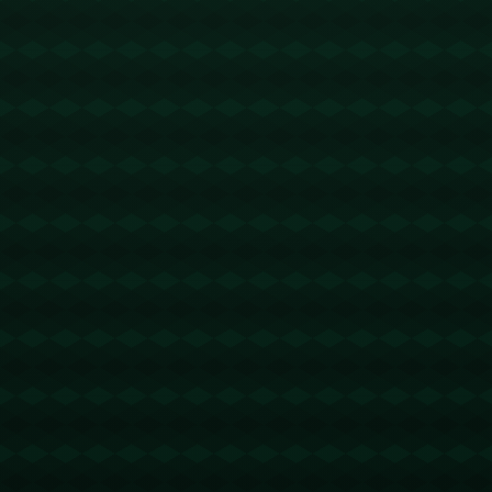
---
### 比利亞雷亞爾的全面回應
然而，「黃色潛水艇」並未輕易就範。他們在下半場調
整戰術，攻勢更加積極。比賽第52分鐘，比利亞雷亞爾
前鋒**丹朱馬（Danjuma）**用一次迅速反擊機會，成
功撕開馬競後防後冷靜得分，將比分扳平為1-1，這一
進球也讓客隊士氣大振。