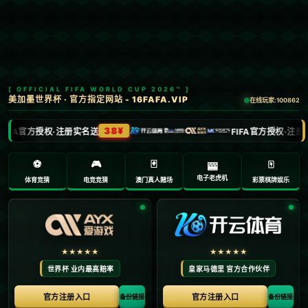
西甲第3輪馬德裏競技2-2比利亞雷亞爾 蘇