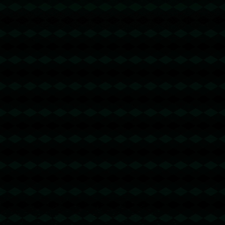
---
### 戰平背後的深層意義
馬競收穫一場平局固然遺憾，但比賽的過程再次印證了
**蘇亞雷斯作為球隊進攻核心的不可或缺**。同時，比
利亞雷亞爾的表現也值得肯定，丹朱馬等新援的融入迅
速提升了球隊的整體實力，讓他們成為西甲賽場上不能
忽略的一股力量。