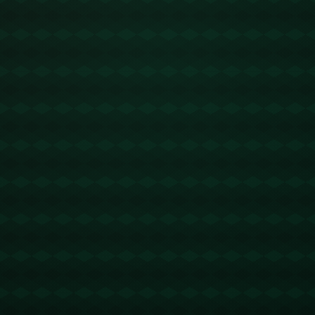
俱乐部，近年来通过合理的运营和不错的青训体系赢得
了一定的认可。然而，出售队中表现优异的前锋索兰克
是一个冒险的决定。*索兰克*自加入伯恩茅斯以来，一
直是球队进攻线上的重要力量，多次在关键比赛中为球
队建功。此次出售索兰克，对于伯恩茅斯而言，可能是
为了寻求**资金上的灵活性**，以便于加强其他位置的
深度。同样，他们可能还看中了其他年轻球员的成长空
间，期待在未来用低成本挖掘出潜力股。
### 热刺的战略意图
对于**热刺**来说，收购索兰克是一个激进且具有战略
意义的举措。在英超赛场上，热刺面临强劲对手的挑
战，尤其在进攻线的竞争尤为激烈。签下索兰克可望增
强球队的攻击力和板凳深度，为即将迎来的多线作战提