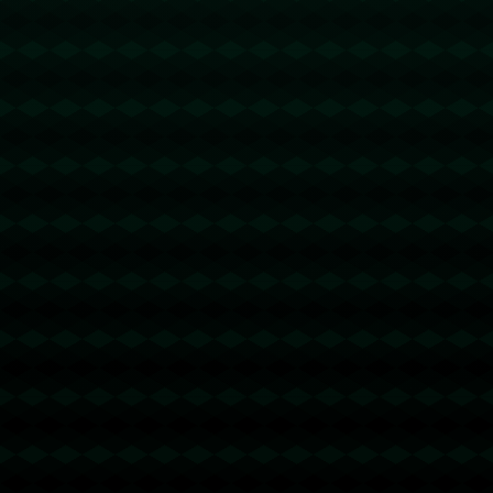
在分析这笔交易时，我们可以参考索兰克在伯恩茅斯的
**数据**表现——上赛季中他贡献了20球，成为了英冠
的最佳射手之一。他场均射门次数和助攻数据也显示出
了极高的参与度和出色的协作能力。此外，索兰克在面
对强队时展现出的冷静和精准无疑是促使热刺最终决定
购入他的关键因素之一。
可以将他的情况与另一位年轻前锋——哈兰德加盟曼城
时相比，尽管当时也面临较高的转会费和巨大的压力，
但最终凭借出色表现证实了自己的价值。当时曼城同样
因豪赌巨资而造成较广的舆论关注，现在的哈兰德已经
成为**超级明星标杆**之一。