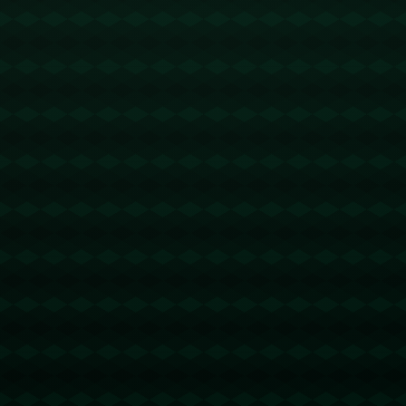
供支持。
考虑到索兰克的风格和能力，他的加入可能为热刺提供
一种全新的进攻模式，增加球队的战术灵活性。热刺转
会团队显然对索兰克的潜力和即战力充满信心，认为这
笔投资将会在未来几年间带来丰硕的回报。
### 数据与案例分析