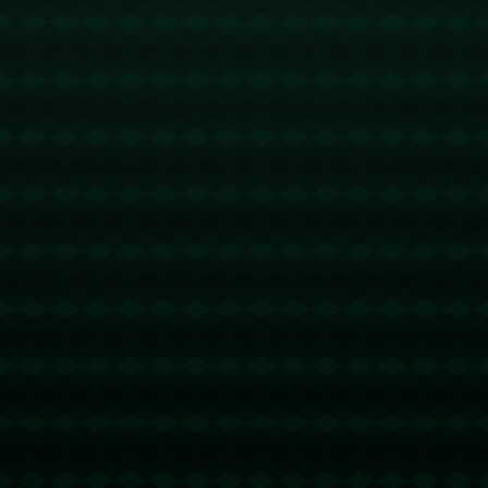
**萨拉赫：金球奖的有力竞争者**
萨拉赫作为利物浦前场的关键人物，其出色的表现为球
队奠定了胜利的基石。 _他不但拥有卓越的速度和精准
的射门技术，还凭借敏锐的场上意识和无与伦比的进球
能力让对手闻风丧胆。_ 在过去的多个赛季中，萨拉赫
一直保持稳定高效的表现，这也让他成为金球奖的热门
人选之一。
根据统计数据来看，本赛季萨拉赫的进球数和助攻数双
双攀升，并且在关键比赛中屡屡上演决定性的表现。他
不仅是球队的得分机器，还是战术实施的枢纽。因此，
**萨拉赫剑指金球奖**，是对他多年努力与不懈追求的
完美诠释。
**历史的回响与现实的契机**