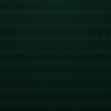
本赛季，利物浦在主教练的带领下，以其攻防俱佳的表
现掀起了一波红色风暴。球队通过稳定的防守与高效的
进攻形成了强大的竞争力。在国内联赛中，他们屡次战
胜强敌，巩固了自己的领先地位。而在欧洲赛场上，利
物浦的表现亦是可圈可点，他们的战术执行力和团队协
作精神令对手难以招架。