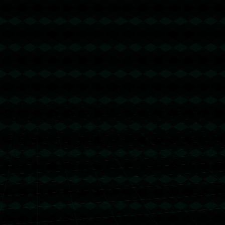
**小结**
综上所述，在激烈的比赛中，幽默作为调解剂，帮助运
动员从心理上减压。马龙与王楚钦的趣味互动正是这种
积极文化的缩影。这不仅是乒乓球队员们的一种默契，
也是一种以积极态度面对挑战的体育精神的体现。这种
精神，不仅推动了他们在赛场上的优异表现，也为广大
观众传递了快乐与正能量。