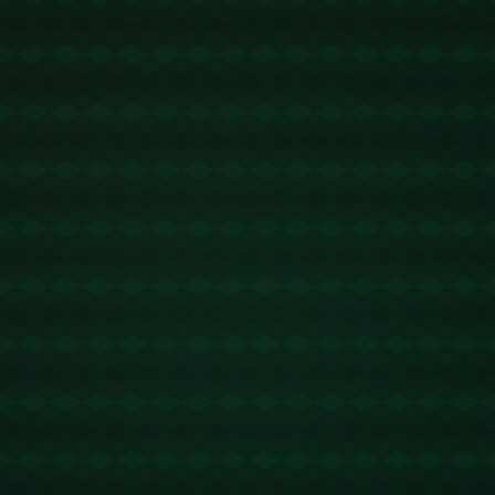
不仅仅是一个简单的笑料，更是体现了他在面对压力时
的从容姿态。
_王楚钦找黄友政借毛巾_的场景同样有趣。在紧张激烈
的比赛中，突然发现自己忘带毛巾，无论是对小将还是
老将，都是令人颇为尴尬的小插曲。然而，王楚钦巧妙
化解，并通过这一借用品的举动，与队友和观众也产生
了有趣的互动。这种轻松友好的交流不仅凸显了队内的
和谐氛围，也让观众感受到运动员间不同于比赛时的另
一面。