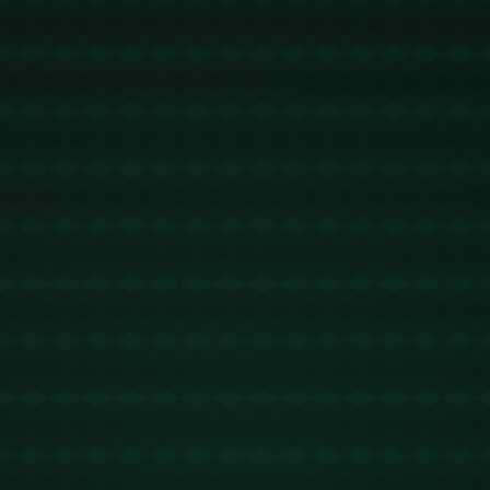
在更是提升了这一点。本场比赛中，西汉姆联虽然在开
场阶段就积极进攻，但屡次被切尔西的防线化解。
**关键时刻：弟媳的头球破门**
比赛进行到第20分钟时，切尔西通过一次精妙的角球配
合打破僵局。中场核心快速开出角球，蒂亚戈·席尔瓦在
禁区内高高跃起，用一个*强有力的头球*将球送入西汉
姆联的球网。这一进球不仅改变了比分，更极大地激励
了切尔西队的士气，成为全场比赛的转折点。