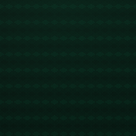
**亚伯拉罕的梅开二度：杀手本色**
在随后的比赛中，年轻的锋线球员亚伯拉罕展示了他的
射手本能。他在第57分钟和第75分钟分别利用竞技速度
和精准跑位，将两记精彩的射门打入对方球门，为切尔
西锁定胜局。*亚伯拉罕的出色表现*不仅巩固了自己的
首发位置，也为切尔西的进攻线注入了新的活力。