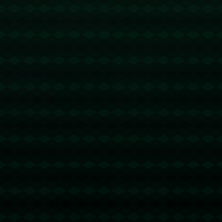
切尔西本场比赛显示出了他们在攻防两端的全面升级。
在后防线上，由蒂亚戈·席尔瓦领衔的防线无懈可击，他
们有效地限制了*西汉姆联*多次威胁攻势。与此同时，