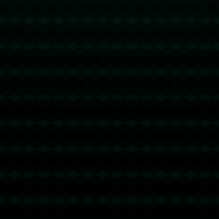
中场球员通过高效的拦截与传递，不断为前锋线上输送
“炮弹”。
在比赛前后的数据显示，切尔西的控球率达到了62%，
而射门次数则是西汉姆联的两倍。这些数据充分体现了
切尔西在场上的统治力以及他们在追求胜利时所采用的
全新策略。
**未来展望：保持势头**