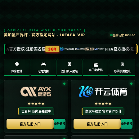
一场1 - 4 ，令巴西队官宣换帅！多人内