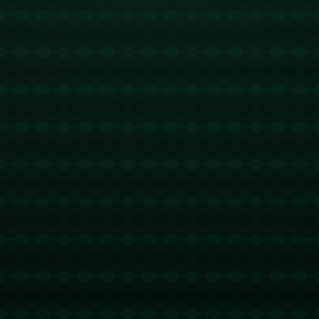
### 安切洛蒂与穆里尼奥：理想的接班人选？
在这样紧急的时刻，选择一个拥有丰富经验和战术智慧
的教练对扭转局势显得尤为重要。**安切洛蒂**，以其
在管理顶级球队中的成功案例，成为巴西队的热门选
择。他在皇马、拜仁等球队的出色表现突出其在战术多