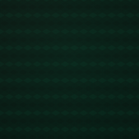
### 多人内讧，巴西队危机四伏
巴西队内部矛盾早已有所显露，但在这场1-4的失利
后，紧张关系显得更为明显。**多名队员公开表达对教
练战术的不满**，队伍中出现了明显的裂痕。这不仅影
响了球员们的心态，也严重影响了场上的配合。作为一
支具有悠久荣誉历史的球队，巴西队的每一次失利都会
引发全球球迷的关注。内讧消息的曝光更是让支持者们
心急如焚。