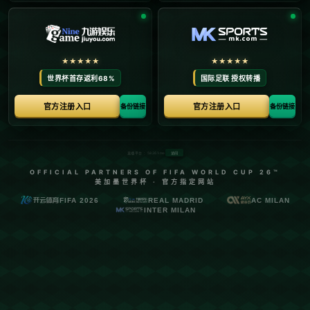
球协会杯赛顺利开赛.
发布时间：2026-02-09
**抖音足球嘉年华青岛站暨2025年青岛市足球协会杯赛
顺利开赛**
随着足球文化在全球的不断升温，青岛作为中国著名的
滨海城市，也迎来了一个激动人心的足球狂欢。**抖音
足球嘉年华青岛站暨2025年青岛市足球协会杯赛**，在
这个秋意渐浓的时节，正式拉开了序幕。这不仅是一次
足球赛事的体验，更是一次文化的碰撞和社区的融合，
吸引了众多足球爱好者的关注。
**主题：创新与融合的足球盛会**