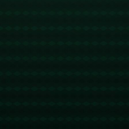
**活动特色：多元化的赛事体验**
此次青岛市足球协会杯赛分为多个年龄段及组别，涵盖
了成人和青少年比赛。这不仅为不同层次的足球爱好者
提供了展示自我的舞台，也丰富了比赛的形式。在比赛
中，各个球队展现出了独特的风格和战术，使得整个赛
事充满了悬念和精彩瞬间。
特别值得一提的是，在青岛足球嘉年华期间，还设置了
互动性极强的足球娱乐体验区。该区域包含了多种足球
趣味挑战活动，如精准射门比赛、趣味运球挑战等，旨
在让观赛群众能够和足球来一次**“亲密接触”**。这些
活动不仅提升了赛事的参与度，也让足球真正走进了人
们的生活。