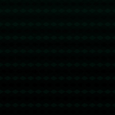
至赠送虚拟礼物给喜欢的球队或球员。这种全新的观赛
方式，将传统的足球赛事与数字化体验相结合，为未来
体育文化活动的开展提供了成功案例。
**总结：**
总的来说，抖音足球嘉年华青岛站暨2025年青岛市足球
协会杯赛，通过创新的数字化宣传渠道与丰富多样的传
统赛事结合，不仅提高了青岛的城市形象，也为球迷和
普通观众提供了一场视觉与参与的盛宴。这样的突破和
尝试无疑为未来更多地区的体育赛事带来启示，期待更
多创新与融合的足球狂欢能够在中国各地盛大开启。