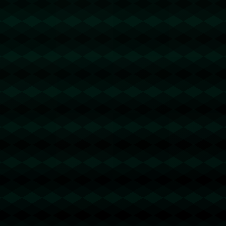
力依然值得信赖。若能更精准地为其设计战术跑位，相