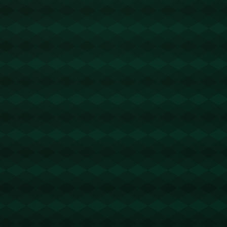
挑战富恩拉夫拉达的比赛以1-1握手言和。这场比赛不仅吸引了广大球
略显失望，而**德托马斯的精彩补射破门**和武磊的替补表现成为比赛
顽强的斗志，以硬朗的防守和精准的反击多次威胁西班牙人的球门。第41
场控制与锋线衔接不够流畅。
锋**德托马斯把握住一次补射机会，为球队扳平比分**。这位西乙赛场
困扰着球队。