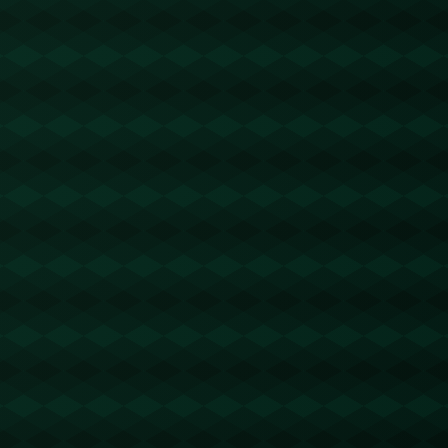
迷的目光，也为球队的前景发展带来了诸多思考。整场
的亮点。
分钟，富恩拉夫拉达率先打破僵局，利用一次角球机
的锋线王牌再次展现了他敏锐的门前嗅觉。然而西班牙