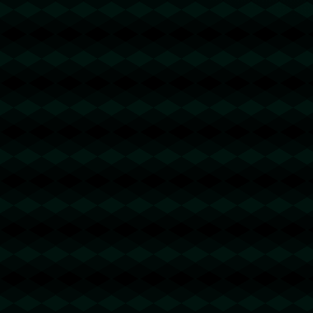
信他能够为球队贡献更多的进球。
### **德托马斯：西班牙人的中流砥柱**
作为西班牙人的头号射手，德托马斯无疑是球队攻
能力，还通过积极的拼抢表现出作为场上领袖的责
对比武磊与德托马斯两人的作用可以发现，球队对
### **小结**
这场1-1的平局虽然没有分出胜负，但从球队的表
需要在有限的出场时间中找到更多突破机会。冲甲