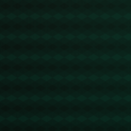
在西乙联赛第12轮的一场焦点战中，西班牙人客场
比赛中，西班牙人虽然控球占优，但比赛结果却让人
### **比赛回顾：德托马斯救主，难掩球队问题**
比赛开局阶段，主场作战的富恩拉夫拉达表现出了
会完成破门。西班牙人在上半场显得略显被动，中
比赛转折点发生在下半场。第58分钟，西班牙人前
人随后未能进一步扩大优势，锋线的效率问题依然