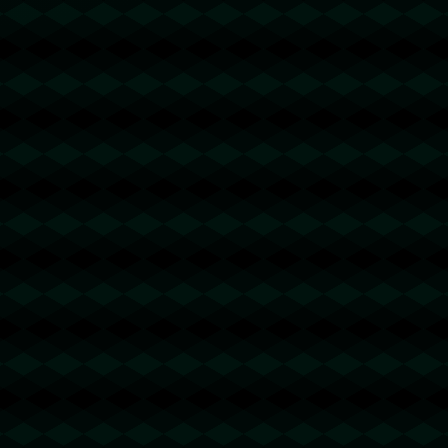
恩拉夫拉达的比赛中，他不仅展现了超强的个人破门
许是教练组接下来需要解决的问题。
*德托马斯继续扮演稳定得分手的角色**，而武磊则