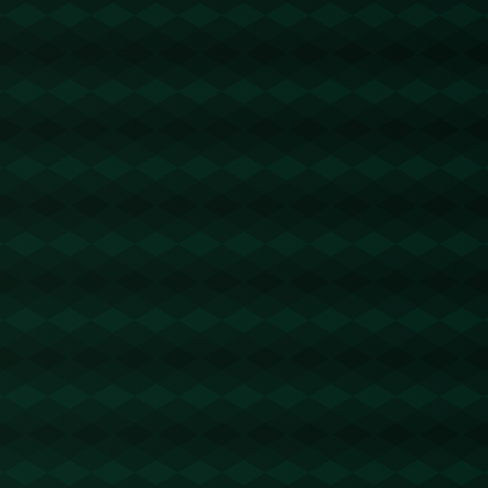
替補出場.