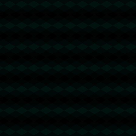
城拔寨的关键人物。本赛季，他已经多次在关键时刻挺身而出。在对阵富
任感。
于后者的依赖进一步加重，而如何在双前锋战术中更平衡地分配资源，或
现与球员的状态来看，依然有诸多值得探讨的亮点。对于西班牙人来说，*
之路虽然曲折，但通过解决锋线效率和中场创造力问题，依然值得期待。