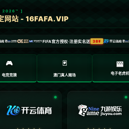
中心
新闻资讯
联系我们