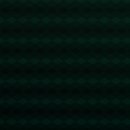
**球迷的忠诚背后是什么？**
足球迷支持一支球队，不仅仅是累积荣耀，还包括
和认同感。**他们深知，无论多长时间无冠，那片
相反，动摇而转投“宿敌”曼联，这看似可行的捷径
的火焰，往往源于坚韧的支持。
---