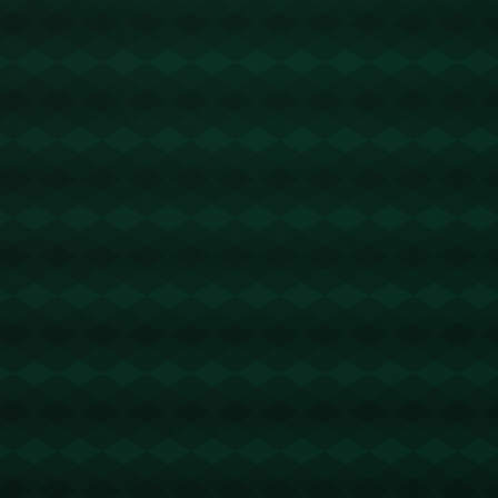
展开一段关于忠诚、希望与绝境间的思考。