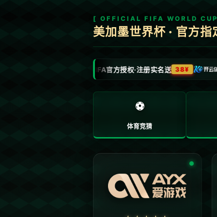
网站首页
公司简介
产品