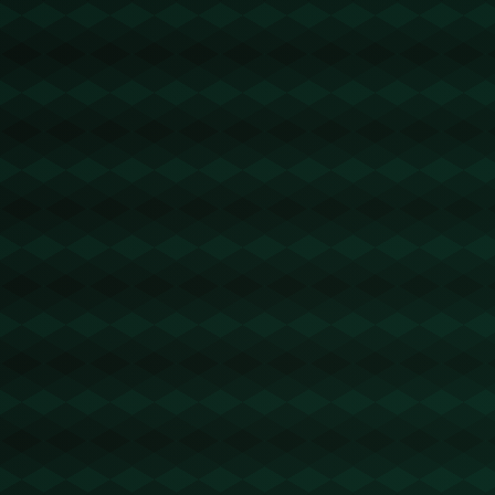
能从低谷坚持下
**标题：从低谷到巅峰：利物浦球迷的坚持与足球情
**开篇引言**
关于足球，它不仅仅是一项运动，而是一种深植于
们的坚持更显得无比珍贵。然而，有球迷调侃，转