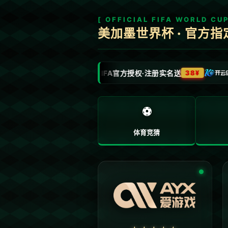
网站首页
公司简介
产品