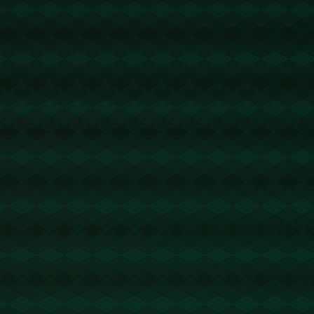
亚洲杯：两位四强选手诞生！陈幸同4-1胜伊藤美诚，
发布时间：2026-02-09
*
4-1战胜日本名将伊藤美诚，成功晋级四强。这场比赛不仅展示了陈幸同
的意义。
始，她就以**雷霆之势**控制比赛节奏，首局便以压倒性优势取胜。伊
展示出了**精湛的拉球技术和精准的落点控制**，让伊藤美诚在网前频频
得益于她多年来的刻苦训练和对比赛的高深理解。她的教练曾透露，**
极高的竞技水平。然而，在面对陈幸同时，她显得有些力不从心。尽管她