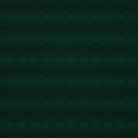
**正手击球的防范**，需要在今后的训练中着重解决。
和心理上都进行**深刻的反思**，以便在未来的比赛中突破自我。