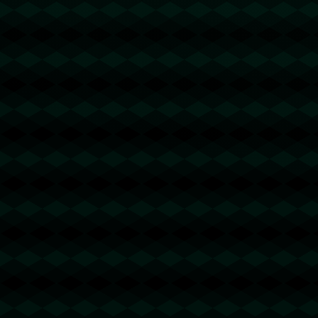
总的来说，这场比赛不仅定义了新的四强局面，还
及与发展，期待更多精彩的对决在未来亚洲杯赛场