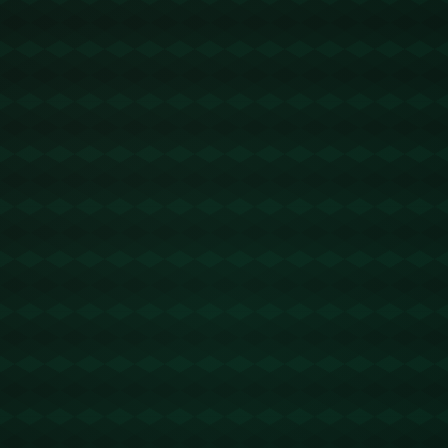
在2022-2023赛季的常规赛中，掘金队与森林狼的交手
结果让球迷颇感不安。掘金曾**惨遭森林狼0-4横扫
**，而这不仅仅是掘金状态偶尔滑坡的表现，更是两队
风格和实际实力的一种写照。森林狼凭借内线双塔卡尔-
安东尼·唐斯和鲁迪·戈贝尔的强势发挥，以及锋线的灵
活压制，再加上安东尼·爱德华兹的突破表现，形成了多
点开花的进攻模式。而掘金引以为豪的尼古拉·约基奇球
场组织虽然出色，但在对抗强硬内线时遇到了一定阻
力。
对于掘金来说，常规赛交锋虽然不能完全代表季后赛的
激烈程度，但**连续四场失利**确实足以作为警钟。球
队在防守森林狼快节奏转换进攻时显得略微吃力，而对
关键球的处理也未能发挥以往的稳定性。无论从心理层
面还是技战术层面，掘金都需要做好更多细致准备。