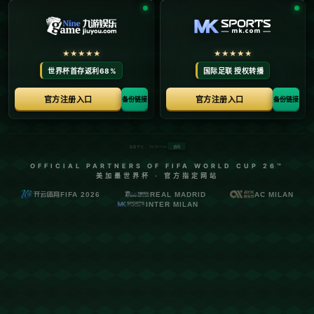
被逆转，常规赛0-4被横扫.
发布时间：2026-02-09
**掘金不妙！首轮或对阵森林狼的挑战深度分析**
随着NBA季后赛的不断临近，各支球队进入冲刺阶段，
各种排位和交锋可能也成了球迷们热议的话题。而本赛
季表现强势的丹佛掘金队最近却被置于风口浪尖，原因
在于他们首轮很可能与明尼苏达森林狼队交手。这一对
阵可能让掘金队感到头疼，毕竟过去的交锋战绩让人大
呼“危险”。本篇文章将从数据、历史表现，及球队现状
全面剖析掘金队面临的潜在挑战，以及如何应对这一危
机。
### 常规赛0-4横扫，森林狼实力不容小觑