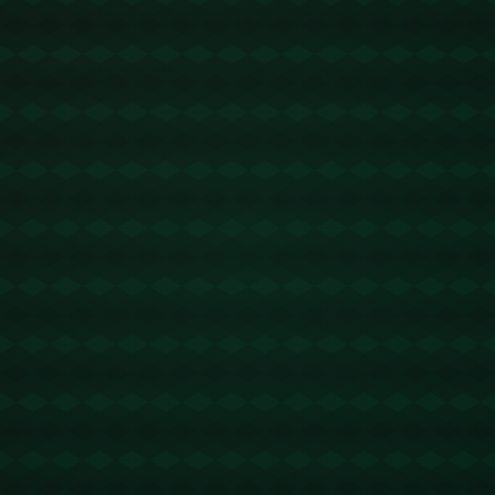
风，常会采用多种策略，这在无形中增加了射手的心理
压力。
**姆巴佩的果断行动**
此时，姆巴佩的果断行动无疑起到了决定性作用。他迅
速上前推开略伦特，**维护了队友的专注**。这一行为
不仅是为了保护队友，也在向对手展示他们团队的凝聚
力。值得注意的是，团队精神在这样的时候尤为重要，
它不仅能鼓舞士气，也能在一定程度上减轻罚球队员的
心理负担。