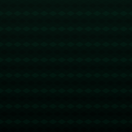
足球比赛中，往往**细节决定成败**。略伦特的干扰也
好，姆巴佩的介入也罢，都是比赛过程中稍纵即逝的瞬
间。然而，这些瞬间对比赛结果可能产生深远的影响。
球员们快速反应和果断决策能力，此时被放大到了极
致。这种情况下，球队内部的紧密联系和相互理解显得
尤为重要。