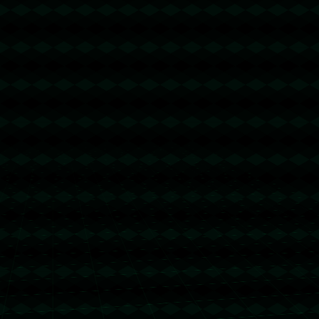
而，单靠资金堆积能否保证成功，这仍是值得讨论的问
题。
2018年的AC米兰、2020年的巴塞罗那都曾因资金问题
深陷泥潭，俱乐部背后的高层管理压力空前巨大。**纳
赛尔则是卡塔尔资金运营与现代足球结合的代表，持续
高光的投入被寄予厚望，然而每一场失利都在慢慢侵蚀
这种信任。**
### **切费林和纳赛尔的微妙关系**
切费林作为欧足联主席，与纳赛尔多年交往，但在超级
联赛风波后双方的关系一度备受关注。切费林的表态显
示，他其实深知纳赛尔背负的压力，也因此对他的犹豫
感到理解。这种人物关系中的微妙情感，也许正是足坛