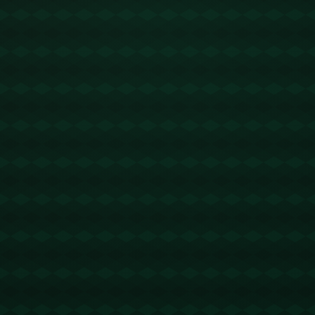
在切费林的访谈中，他透露，在那场失败之后，纳赛尔
曾一度怀疑自己的定位和责任。他表示，“有时候，即
使你有再多资金和资源，面对失败时也会感到深深的孤
独与无力。”巴黎的败北不仅让纳赛尔付出了巨大的情
感成本，也让人们开始重新反思足球管理者的心路历
程。
### **足球竞技中的情感试炼**
**现代足球世界早已不单是竞技层面的较量，更承载着
赞助商、商业模式、区域荣誉等层面的复杂博弈。** 对
于纳赛尔来说，巴黎圣日耳曼的表现不仅关乎竞技的胜
败，更关乎他作为卡塔尔足坛大使的全球形象。这也是