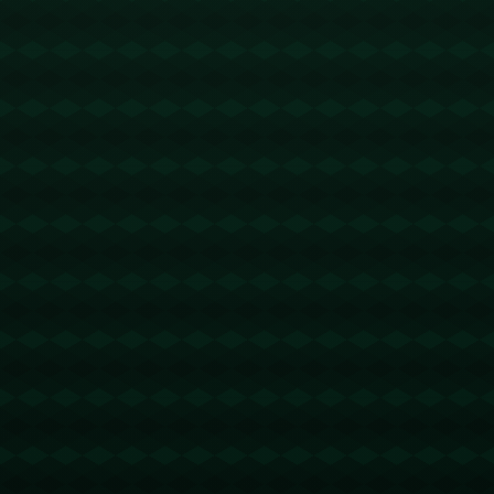
他为何在0-2失利后郑重考虑是否“继续留在足坛工作”。
著名心理学家曾指出，任何高强度、高曝光的职业都具
有极高的情绪消耗，尤其是当球队失败时，这种情绪甚
至会被放大数倍。纳赛尔并非第一位被胜败所左右的俱
乐部领导人。2017年，前阿森纳主帅温格也曾坦言，如
果长期的糟糕战绩让球迷纷纷倒戈，“你会开始怀疑还
能否坚持下去”。