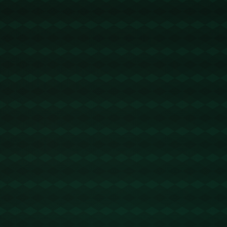
2021年欧冠半决赛次回合，巴黎圣日耳曼客场0-2不敌
曼城，最终以两回合总比分1-4出局。这场比赛的结果
无疑是巴黎近年来欧冠梦想的又一次破灭。作为曾数次
豪掷巨资引援、志在夺冠的俱乐部，巴黎的失败无形中
让外界将指责的矛头对准了主席纳赛尔。他作为俱乐部
的核心领导者，一边要面对球迷和媒体的质疑，一边也
要处理球队内部重重矛盾。