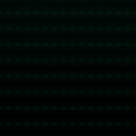
### **反思豪门的经营之道**
以巴黎圣日耳曼为代表的“资金型豪门”近年来在足坛中
备受瞩目，但也因长期未能登顶欧冠而饱受争议。相较
于曼城在长期沉淀中逐步构建起稳定的技战术体系，巴
黎似乎更倾向于通过超级球星的引入敲开冠军之门。然