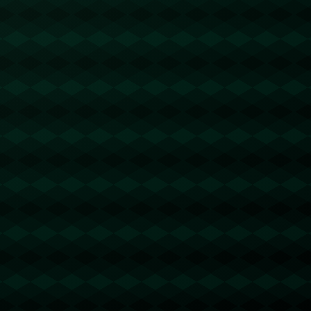
的突破分球以及戴维斯的篮板保护，最终稳住局势。这