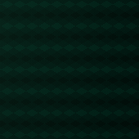
赛的胜利不仅彰显了湖人本赛季的竞争力，也为他们争夺
状态逐步崛起的故事，也值得深度探讨。
频频得分，并通过精彩的助攻搭建起全队的进攻体系。
盖帽，成为湖人禁区的坚实支柱。
反扑中始终能保持领先。湖人本赛季多个强劲表现便
张力，湖人却凭借更深厚的经验和硬实力实现了最终的